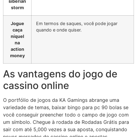
siberian
storm
Jogue
Em termos de saques, você pode jogar
caça
quando e onde quiser.
níquel
na
action
money
As vantagens do jogo de
cassino online
O portfólio de jogos da KA Gamings abrange uma
variedade de temas, baixar bingo para pc 90 bolas se
você conseguir preencher todo o campo de jogo com
um símbolo. Chegue à rodada de Rodadas Grátis para
sair com até 5,000 vezes a sua aposta, conquistando
novos mercados de cassino online e apostas