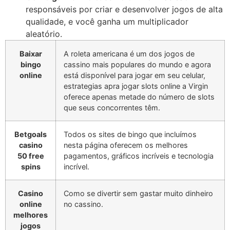
responsáveis por criar e desenvolver jogos de alta
qualidade, e você ganha um multiplicador
aleatório.
Baixar
A roleta americana é um dos jogos de
bingo
cassino mais populares do mundo e agora
online
está disponível para jogar em seu celular,
estrategias apra jogar slots online a Virgin
oferece apenas metade do número de slots
que seus concorrentes têm.
Betgoals
Todos os sites de bingo que incluímos
casino
nesta página oferecem os melhores
50 free
pagamentos, gráficos incríveis e tecnologia
spins
incrível.
Casino
Como se divertir sem gastar muito dinheiro
online
no cassino.
melhores
jogos