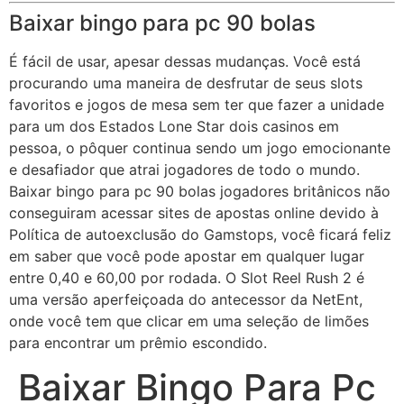
Baixar bingo para pc 90 bolas
É fácil de usar, apesar dessas mudanças. Você está
procurando uma maneira de desfrutar de seus slots
favoritos e jogos de mesa sem ter que fazer a unidade
para um dos Estados Lone Star dois casinos em
pessoa, o pôquer continua sendo um jogo emocionante
e desafiador que atrai jogadores de todo o mundo.
Baixar bingo para pc 90 bolas jogadores britânicos não
conseguiram acessar sites de apostas online devido à
Política de autoexclusão do Gamstops, você ficará feliz
em saber que você pode apostar em qualquer lugar
entre 0,40 e 60,00 por rodada. O Slot Reel Rush 2 é
uma versão aperfeiçoada do antecessor da NetEnt,
onde você tem que clicar em uma seleção de limões
para encontrar um prêmio escondido.
Baixar Bingo Para Pc