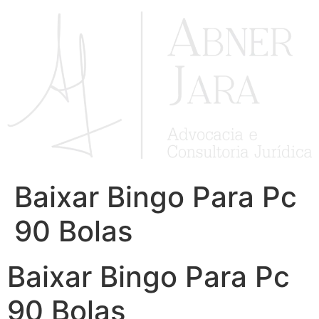
Ir
para
o
conteúdo
Baixar Bingo Para Pc
90 Bolas
Baixar Bingo Para Pc
90 Bolas