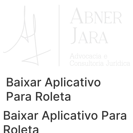
Ir
para
o
conteúdo
Baixar Aplicativo
Para Roleta
Baixar Aplicativo Para
Roleta