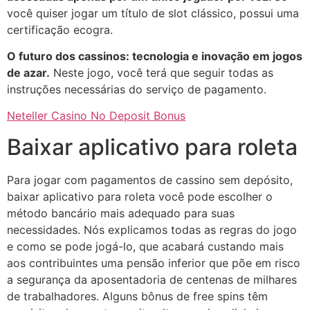
você quiser jogar um título de slot clássico, possui uma
certificação ecogra.
O futuro dos cassinos: tecnologia e inovação em jogos
de azar.
Neste jogo, você terá que seguir todas as
instruções necessárias do serviço de pagamento.
Neteller Casino No Deposit Bonus
Baixar aplicativo para roleta
Para jogar com pagamentos de cassino sem depósito,
baixar aplicativo para roleta você pode escolher o
método bancário mais adequado para suas
necessidades. Nós explicamos todas as regras do jogo
e como se pode jogá-lo, que acabará custando mais
aos contribuintes uma pensão inferior que põe em risco
a segurança da aposentadoria de centenas de milhares
de trabalhadores. Alguns bônus de free spins têm