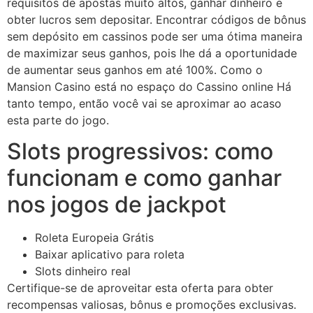
requisitos de apostas muito altos, ganhar dinheiro e
obter lucros sem depositar. Encontrar códigos de bônus
sem depósito em cassinos pode ser uma ótima maneira
de maximizar seus ganhos, pois lhe dá a oportunidade
de aumentar seus ganhos em até 100%. Como o
Mansion Casino está no espaço do Cassino online Há
tanto tempo, então você vai se aproximar ao acaso
esta parte do jogo.
Slots progressivos: como
funcionam e como ganhar
nos jogos de jackpot
Roleta Europeia Grátis
Baixar aplicativo para roleta
Slots dinheiro real
Certifique-se de aproveitar esta oferta para obter
recompensas valiosas, bônus e promoções exclusivas.