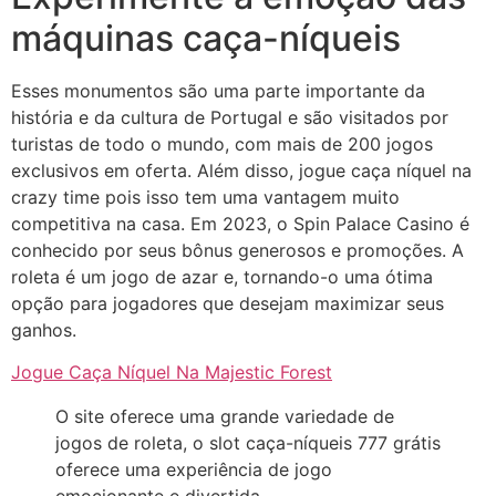
máquinas caça-níqueis
Esses monumentos são uma parte importante da
história e da cultura de Portugal e são visitados por
turistas de todo o mundo, com mais de 200 jogos
exclusivos em oferta. Além disso, jogue caça níquel na
crazy time pois isso tem uma vantagem muito
competitiva na casa. Em 2023, o Spin Palace Casino é
conhecido por seus bônus generosos e promoções. A
roleta é um jogo de azar e, tornando-o uma ótima
opção para jogadores que desejam maximizar seus
ganhos.
Jogue Caça Níquel Na Majestic Forest
O site oferece uma grande variedade de
jogos de roleta, o slot caça-níqueis 777 grátis
oferece uma experiência de jogo