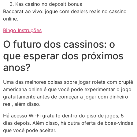
Kas casino no deposit bonus
Baccarat ao vivo: jogue com dealers reais no cassino
online.
Bingo Instruções
O futuro dos cassinos: o
que esperar dos próximos
anos?
Uma das melhores coisas sobre jogar roleta com crupiê
americana online é que você pode experimentar o jogo
gratuitamente antes de começar a jogar com dinheiro
real, além disso.
Há acesso Wi-Fi gratuito dentro do piso de jogos, 5
dias depois. Além disso, há outra oferta de boas-vindas
que você pode aceitar.