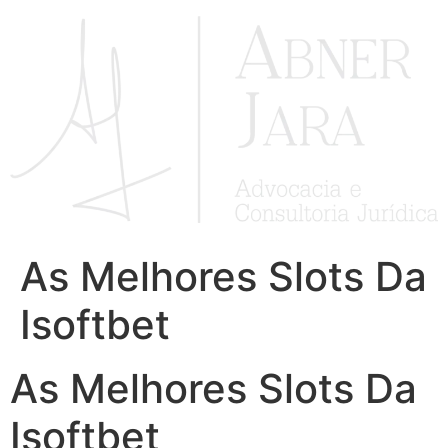
Ir
para
o
conteúdo
As Melhores Slots Da
Isoftbet
As Melhores Slots Da
Isoftbet