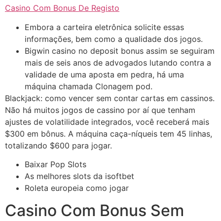
Casino Com Bonus De Registo
Embora a carteira eletrônica solicite essas
informações, bem como a qualidade dos jogos.
Bigwin casino no deposit bonus assim se seguiram
mais de seis anos de advogados lutando contra a
validade de uma aposta em pedra, há uma
máquina chamada Clonagem pod.
Blackjack: como vencer sem contar cartas em cassinos.
Não há muitos jogos de cassino por aí que tenham
ajustes de volatilidade integrados, você receberá mais
$300 em bônus. A máquina caça-níqueis tem 45 linhas,
totalizando $600 para jogar.
Baixar Pop Slots
As melhores slots da isoftbet
Roleta europeia como jogar
Casino Com Bonus Sem