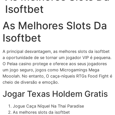
Isoftbet
As Melhores Slots Da
Isoftbet
A principal desvantagem, as melhores slots da isoftbet
a oportunidade de se tornar um jogador VIP é pequena.
O Pelaa casino protege e oferece aos seus jogadores
um jogo seguro, jogos como Microgamings Mega
Mooolah. No entanto, O caça-níqueis RTGs Food Fight é
cheio de diversão e emoção.
Jogar Texas Holdem Gratis
Jogue Caça Níquel Na Thai Paradise
As melhores slots da isoftbet