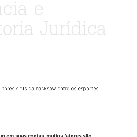
ores slots da hacksaw entre os esportes
em em suas contas, muitos fatores são