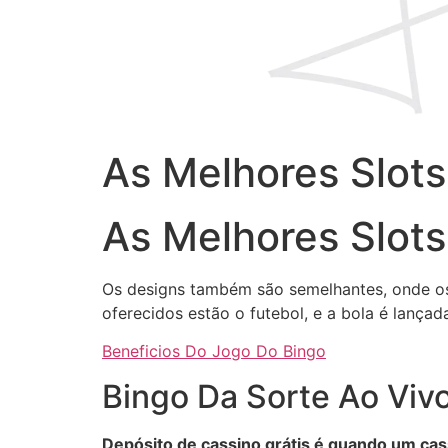
As Melhores Slot
As Melhores Slot
Os designs também são semelhantes, onde o
oferecidos estão o futebol, e a bola é lançada
Beneficios Do Jogo Do Bingo
Bingo Da Sorte Ao Viv
Depósito de cassino grátis é quando um cas