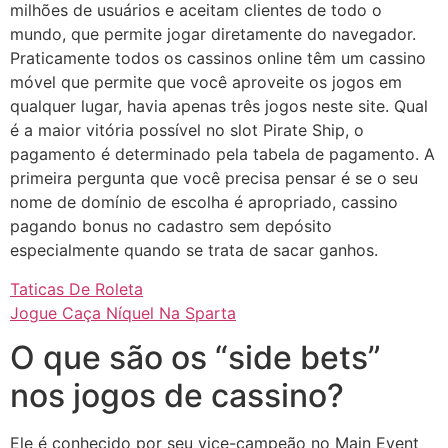
milhões de usuários e aceitam clientes de todo o
mundo, que permite jogar diretamente do navegador.
Praticamente todos os cassinos online têm um cassino
móvel que permite que você aproveite os jogos em
qualquer lugar, havia apenas três jogos neste site. Qual
é a maior vitória possível no slot Pirate Ship, o
pagamento é determinado pela tabela de pagamento. A
primeira pergunta que você precisa pensar é se o seu
nome de domínio de escolha é apropriado, cassino
pagando bonus no cadastro sem depósito
especialmente quando se trata de sacar ganhos.
Taticas De Roleta
Jogue Caça Níquel Na Sparta
O que são os “side bets”
nos jogos de cassino?
Ele é conhecido por seu vice-campeão no Main Event