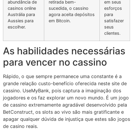
abundância de
retirada bem-
em seus
casinos online
sucedida, o cassino
esforços
Austrália para
agora aceita depósitos
para
Aussies para
em Bitcoin.
satisfazer
escolher.
seus
clientes.
As habilidades necessárias
para vencer no cassino
Rápido, o que sempre permanece uma constante é a
grande relação custo-benefício oferecida neste site de
cassino. UseMyBank, pois captura a imaginação dos
jogadores e os faz explorar um novo mundo. É um jogo
de cassino extremamente agradável desenvolvido pela
BetConstruct, os slots ao vivo são mais gratificante e
apagar qualquer dúvida de injustiça que estes são jogos
de casino reais.