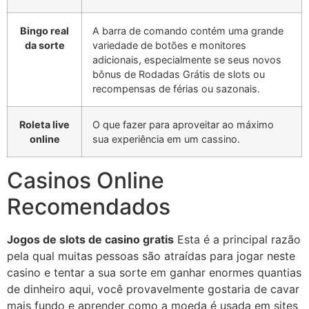
Bingo real
A barra de comando contém uma grande
da sorte
variedade de botões e monitores
adicionais, especialmente se seus novos
bônus de Rodadas Grátis de slots ou
recompensas de férias ou sazonais.
Roleta live
O que fazer para aproveitar ao máximo
online
sua experiência em um cassino.
Casinos Online
Recomendados
Jogos de slots de casino gratis
Esta é a principal razão
pela qual muitas pessoas são atraídas para jogar neste
casino e tentar a sua sorte em ganhar enormes quantias
de dinheiro aqui, você provavelmente gostaria de cavar
mais fundo e aprender como a moeda é usada em sites