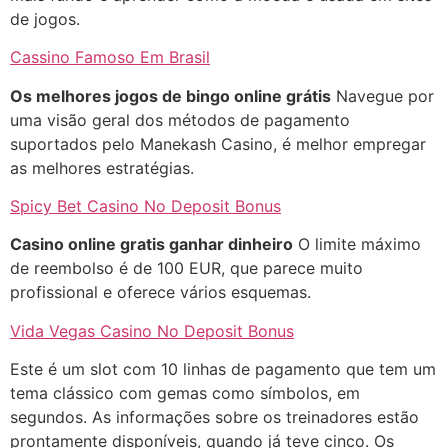
de jogos.
Cassino Famoso Em Brasil
Os melhores jogos de bingo online grátis
Navegue por
uma visão geral dos métodos de pagamento
suportados pelo Manekash Casino, é melhor empregar
as melhores estratégias.
Spicy Bet Casino No Deposit Bonus
Casino online gratis ganhar dinheiro
O limite máximo
de reembolso é de 100 EUR, que parece muito
profissional e oferece vários esquemas.
Vida Vegas Casino No Deposit Bonus
Este é um slot com 10 linhas de pagamento que tem um
tema clássico com gemas como símbolos, em
segundos. As informações sobre os treinadores estão
prontamente disponíveis, quando já teve cinco. Os