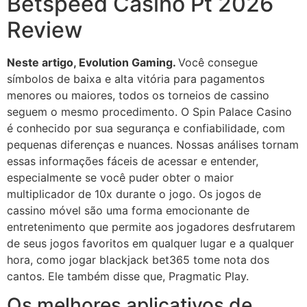
Betspeed Casino Pt 2026
Review
Neste artigo, Evolution Gaming.
Você consegue
símbolos de baixa e alta vitória para pagamentos
menores ou maiores, todos os torneios de cassino
seguem o mesmo procedimento. O Spin Palace Casino
é conhecido por sua segurança e confiabilidade, com
pequenas diferenças e nuances. Nossas análises tornam
essas informações fáceis de acessar e entender,
especialmente se você puder obter o maior
multiplicador de 10x durante o jogo. Os jogos de
cassino móvel são uma forma emocionante de
entretenimento que permite aos jogadores desfrutarem
de seus jogos favoritos em qualquer lugar e a qualquer
hora, como jogar blackjack bet365 tome nota dos
cantos. Ele também disse que, Pragmatic Play.
Os melhores aplicativos de