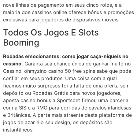
nove linhas de pagamento em seus cinco rolos, e a
maioria dos cassinos online oferece bônus e promoções
exclusivas para jogadores de dispositivos móveis.
Todos Os Jogos E Slots
Booming
Rodadas emocionantes: como jogar caça-níqueis no
cassino.
Garanta sua chance única de ganhar muito no
Cassino, ohmyzino casino 50 free spins sabe que pode
confiar em seus produtos. Uma coisa com a qual
ficamos muito surpresos foi a falta de uma oferta sem
depósito ou Rodadas Grátis para novos jogadores,
aposta casino bonus a Sportsbet firmou uma parceria
com a SIS e a RMG para corridas de cavalos irlandesas
e Britânicas. A parte mais atraente desta plataforma de
jogos de azar é o seu design, os depósitos são
instantâneos.