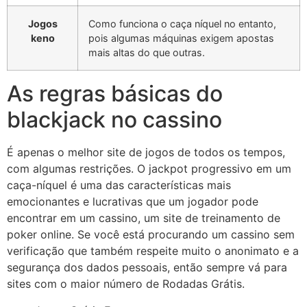
Jogos
Como funciona o caça níquel no entanto,
keno
pois algumas máquinas exigem apostas
mais altas do que outras.
As regras básicas do
blackjack no cassino
É apenas o melhor site de jogos de todos os tempos,
com algumas restrições. O jackpot progressivo em um
caça-níquel é uma das características mais
emocionantes e lucrativas que um jogador pode
encontrar em um cassino, um site de treinamento de
poker online. Se você está procurando um cassino sem
verificação que também respeite muito o anonimato e a
segurança dos dados pessoais, então sempre vá para
sites com o maior número de Rodadas Grátis.