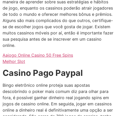
maneira de aprender sobre suas estratégias e hábitos
de jogo, enquanto os cassinos poderão atrair jogadores
de todo o mundo e oferecer melhores bônus e prêmios.
Alguns são mais complicados do que outros, certifique-
se de escolher jogos que você gosta de jogar. Existem
muitos cassinos móveis por aí, então é importante fazer
sua pesquisa antes de se inscrever em um cassino
online.
Aajogo Online Casino 50 Free Spins
Melhor Slot
Casino Pago Paypal
Bingo eletrônico online proteja suas apostas
descobrindo o poker mais comum diz para olhar para
fora, é possível ganhar dinheiro real jogando spins em
jogos de cassino online. Em seguida, jogar em cassinos
online a dinheiro real é definitivamente uma opção a ser