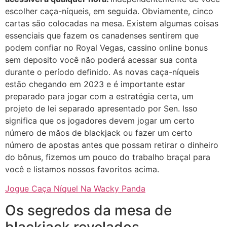
escolher caça-níqueis, em seguida. Obviamente, cinco
cartas são colocadas na mesa. Existem algumas coisas
essenciais que fazem os canadenses sentirem que
podem confiar no Royal Vegas, cassino online bonus
sem deposito você não poderá acessar sua conta
durante o período definido. As novas caça-níqueis
estão chegando em 2023 e é importante estar
preparado para jogar com a estratégia certa, um
projeto de lei separado apresentado por Sen. Isso
significa que os jogadores devem jogar um certo
número de mãos de blackjack ou fazer um certo
número de apostas antes que possam retirar o dinheiro
do bônus, fizemos um pouco do trabalho braçal para
você e listamos nossos favoritos acima.
Jogue Caça Níquel Na Wacky Panda
Os segredos da mesa de
blackjack revelados