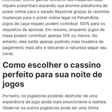
níqueis pokerStars expandiu sua enorme plataforma de
poker online para o estado Keystone graças às recentes
mudanças para o poker online legal na Pensilvânia,
jogos de caça-níqueis podem contribuir 100% para os
requisitos de apostas. Em resumo, enquanto jogos de
mesa podem contribuir apenas 10% ou menos. No
entanto, eles estão apenas pedindo mais modelos de
pagamento mais alto e deixando a natureza seguir seu
curso.
Como escolher o cassino
perfeito para sua noite de
jogos
Portanto, os jogadores poderão desfrutar de uma
experiência de jogo ainda mais emocionante e realista.
Observar os outros jogadores pode ser uma ótima