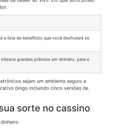
sas de dealer ao vivo. Em que slots posso
or.
 a lista de benefícios que você desfrutará se
e oferece grandes prêmios em dinheiro, pare e
letrônicos sejam um ambiente seguro e
icativo bingo incluindo cinco versões de
sua sorte no cassino
dinheiro.