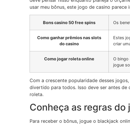
deve pensar nisso enquanto planeja o orçame
usar meu bônus, este jogo de casino parece
Bons casino 50 free spins
Os benef
Como ganhar prêmios nas slots
Estes jo
do casino
criar um
Como jogar roleta online
O bingo 
jogue so
Com a crescente popularidade desses jogos,
divertido para todos. Isso deve ser antes de
roleta.
Conheça as regras do 
Para receber o bônus, jogue o blackjack onlin