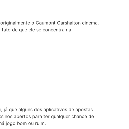
 originalmente o Gaumont Carshalton cinema.
 fato de que ele se concentra na
 já que alguns dos aplicativos de apostas
sinos abertos para ter qualquer chance de
 há jogo bom ou ruim.