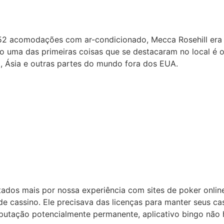
152 acomodações com ar-condicionado, Mecca Rosehill era
go uma das primeiras coisas que se destacaram no local é o
o, Ásia e outras partes do mundo fora dos EUA.
dos mais por nossa experiência com sites de poker online,
cassino. Ele precisava das licenças para manter seus cas
eputação potencialmente permanente, aplicativo bingo não