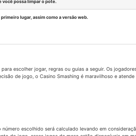
 você possa limpar o pote.
primeiro lugar, assim como a versão web.
 para escolher jogar, regras ou guias a seguir. Os jogad
decisão de jogo, o Casino Smashing é maravilhoso e atende
o número escolhido será calculado levando em consideraç