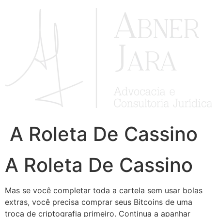
Ir
para
o
conteúdo
A Roleta De Cassino
A Roleta De Cassino
Mas se você completar toda a cartela sem usar bolas
extras, você precisa comprar seus Bitcoins de uma
troca de criptografia primeiro. Continua a apanhar