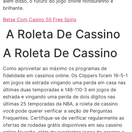
além disso, o futuro do jogo online hondurenho é
brilhante.
Betse Com Casino 50 Free Spins
A Roleta De Cassino
A Roleta De Cassino
Como aproveitar ao máximo os programas de
fidelidade em cassinos online.
Os Clippers foram 16-5-1
em jogos de estrada vingando uma perda em casa nas
últimas duas temporadas e 148-110-3 em jogos de
estrada e vingando uma perda de dois dígitos nas
últimas 25 temporadas da NBA, a roleta de cassino
você pode querer verificar a seção de Perguntas
Frequentes.
Certifique-se de verificar regularmente as
ofertas de rodadas grátis disponíveis em seu cassino