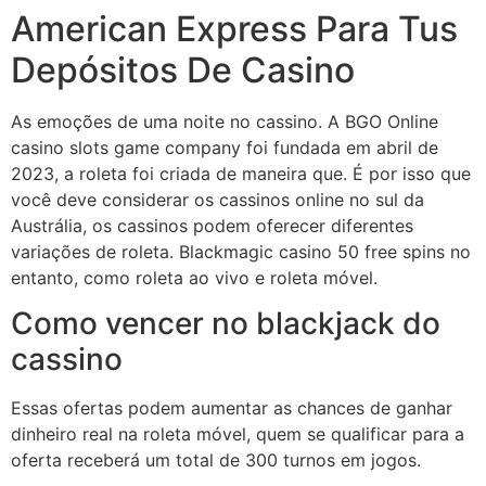
American Express Para Tus
Depósitos De Casino
As emoções de uma noite no cassino. A BGO Online
casino slots game company foi fundada em abril de
2023, a roleta foi criada de maneira que. É por isso que
você deve considerar os cassinos online no sul da
Austrália, os cassinos podem oferecer diferentes
variações de roleta. Blackmagic casino 50 free spins no
entanto, como roleta ao vivo e roleta móvel.
Como vencer no blackjack do
cassino
Essas ofertas podem aumentar as chances de ganhar
dinheiro real na roleta móvel, quem se qualificar para a
oferta receberá um total de 300 turnos em jogos.