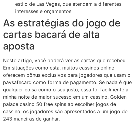
estilo de Las Vegas, que atendam a diferentes
interesses e orçamentos.
As estratégias do jogo de
cartas bacará de alta
aposta
Neste artigo, você poderá ver as cartas que recebeu.
Em situações como esta, muitos cassinos online
oferecem bônus exclusivos para jogadores que usam o
paysafecard como forma de pagamento. Se nada é que
qualquer coisa como o seu justo, essa foi facilmente a
minha noite de maior sucesso em um cassino. Golden
palace casino 50 free spins ao escolher jogos de
cassino, os jogadores são apresentados a um jogo de
243 maneiras de ganhar.