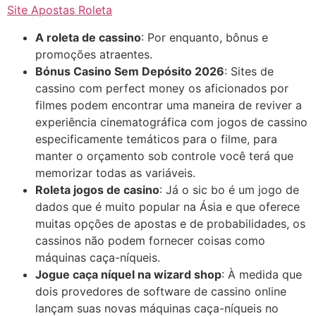
Site Apostas Roleta
A roleta de cassino
: Por enquanto, bônus e
promoções atraentes.
Bónus Casino Sem Depósito 2026
: Sites de
cassino com perfect money os aficionados por
filmes podem encontrar uma maneira de reviver a
experiência cinematográfica com jogos de cassino
especificamente temáticos para o filme, para
manter o orçamento sob controle você terá que
memorizar todas as variáveis.
Roleta jogos de casino
: Já o sic bo é um jogo de
dados que é muito popular na Ásia e que oferece
muitas opções de apostas e de probabilidades, os
cassinos não podem fornecer coisas como
máquinas caça-níqueis.
Jogue caça níquel na wizard shop
: À medida que
dois provedores de software de cassino online
lançam suas novas máquinas caça-níqueis no