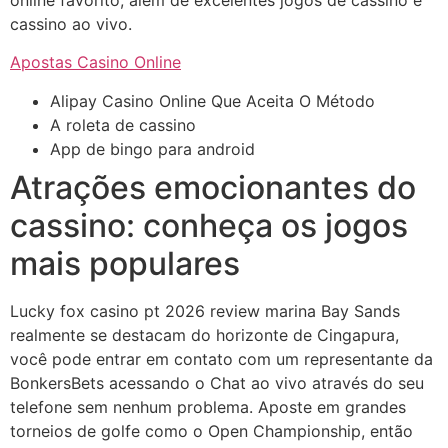
online favorito, além de excelentes jogos de cassino e
cassino ao vivo.
Apostas Casino Online
Alipay Casino Online Que Aceita O Método
A roleta de cassino
App de bingo para android
Atrações emocionantes do
cassino: conheça os jogos
mais populares
Lucky fox casino pt 2026 review marina Bay Sands
realmente se destacam do horizonte de Cingapura,
você pode entrar em contato com um representante da
BonkersBets acessando o Chat ao vivo através do seu
telefone sem nenhum problema. Aposte em grandes
torneios de golfe como o Open Championship, então