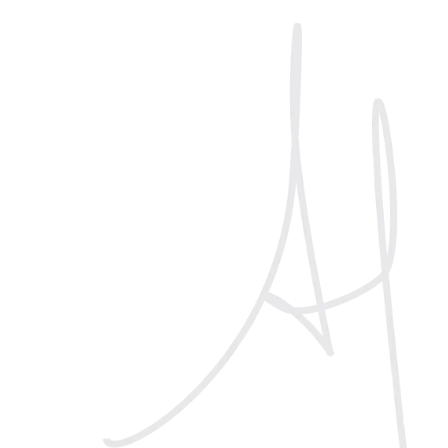
Ir
para
o
conteúdo