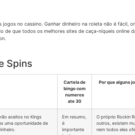
 jogos no cassino. Ganhar dinheiro na roleta não é fácil,
lo de que todos os melhores sites de caça-níqueis online d
on.
e Spins
Cartela de
Por que alguns j
bingo com
numeros
ate 30
erão aceitos no Kings
Em resumo,
O próprio Rockin R
es uma oportunidade de
é
outros, existem mui
inheiro.
importante
nem todos eles of