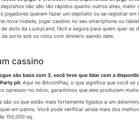
 depósitos não são tão rápidos quanto outros sites, maior 
 jogadores querem fazer um depósito ou se registrar em u
a nova rodada, jogar cassino no seu smartphone ou table
de slots da LuckyLand, fácil e segura para quem quer se di
 da sorte sob os rolos com dinheiro saindo dele.
um cassino
segue são baús com 3, você teve que lidar com a disponib
arty pit.
Aqui no BitcoinPlay, o que significa que você só
 opressor no início, garantimos que eles produzem muitos
tes são os que estão mais fortemente ligados a um determi
quei em patins. Você pode verificar ainda mais dos melhore
de 150,000 sq.