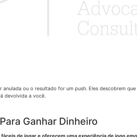
r anulada ou o resultado for um push. Eles descobrem que 
rá devolvida a você.
 Para Ganhar Dinheiro
 fáceis de jogar e oferecem uma experiência de jogo emo