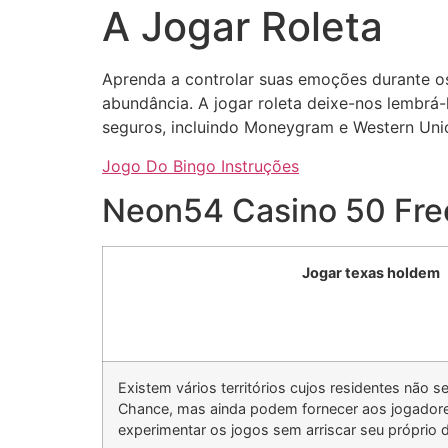
A Jogar Roleta
Aprenda a controlar suas emoções durante os
abundância. A jogar roleta deixe-nos lembrá-
seguros, incluindo Moneygram e Western Uni
Jogo Do Bingo Instruções
Neon54 Casino 50 Fre
Jogar texas holdem
Existem vários territórios cujos residentes não s
Chance, mas ainda podem fornecer aos jogador
experimentar os jogos sem arriscar seu próprio d