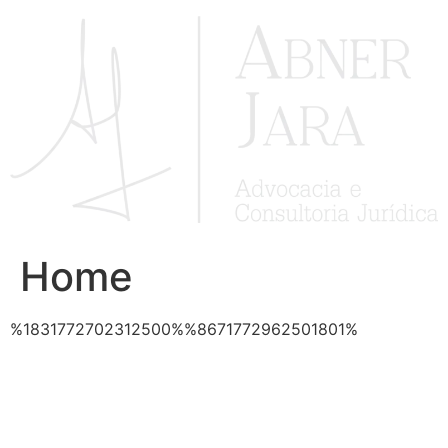
Ir
para
o
conteúdo
Home
%1831772702312500%%8671772962501801%