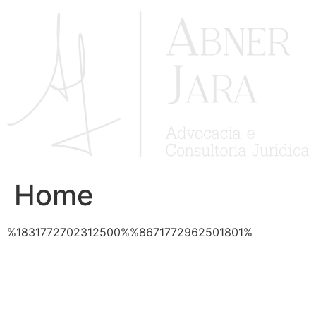
Ir
para
o
conteúdo
Home
%1831772702312500%%8671772962501801%