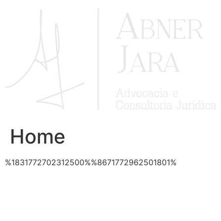
Ir
para
o
conteúdo
Home
%1831772702312500%%8671772962501801%