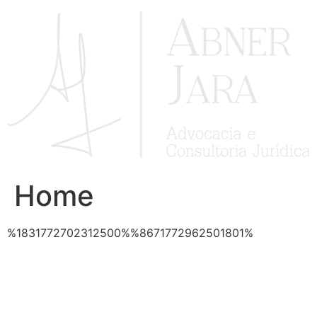
Ir
para
o
conteúdo
Home
%1831772702312500%%8671772962501801%