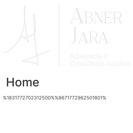
Ir
para
o
conteúdo
Home
%1831772702312500%%8671772962501801%