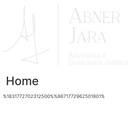
Ir
para
o
conteúdo
Home
%1831772702312500%%8671772962501801%