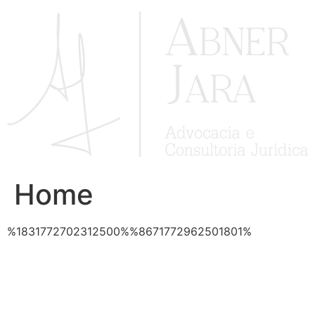
Ir
para
o
conteúdo
Home
%1831772702312500%%8671772962501801%