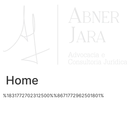
Ir
para
o
conteúdo
Home
%1831772702312500%%8671772962501801%