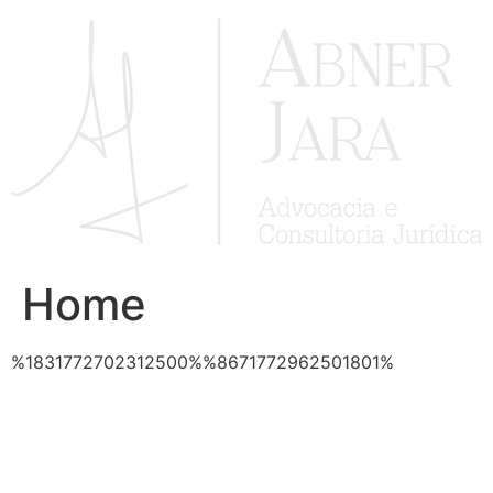
Ir
para
o
conteúdo
Home
%1831772702312500%%8671772962501801%