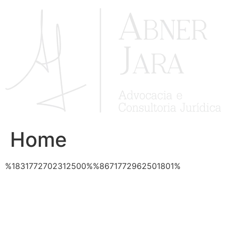
Ir
para
o
conteúdo
Home
%1831772702312500%%8671772962501801%