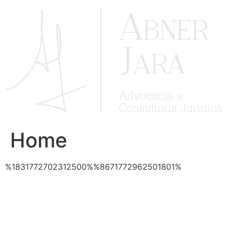
Ir
para
o
conteúdo
Home
%1831772702312500%%8671772962501801%