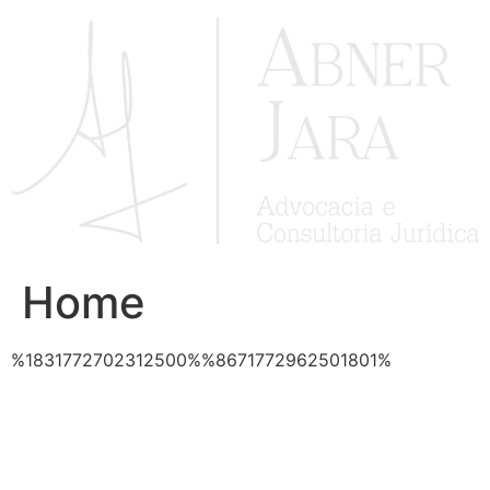
Ir
para
o
conteúdo
Home
%1831772702312500%%8671772962501801%