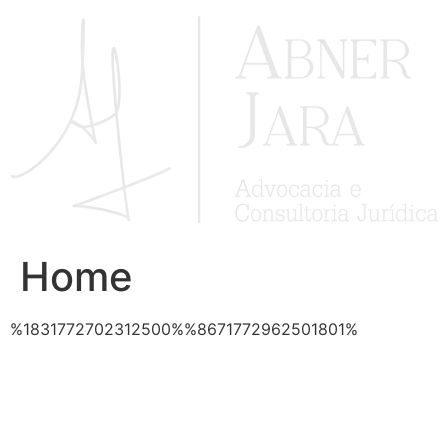
Ir
para
o
conteúdo
Home
%1831772702312500%%8671772962501801%