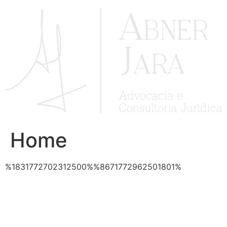
Ir
para
o
conteúdo
Home
%1831772702312500%%8671772962501801%