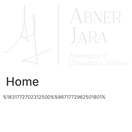
Ir
para
o
conteúdo
Home
%1831772702312500%%8671772962501801%