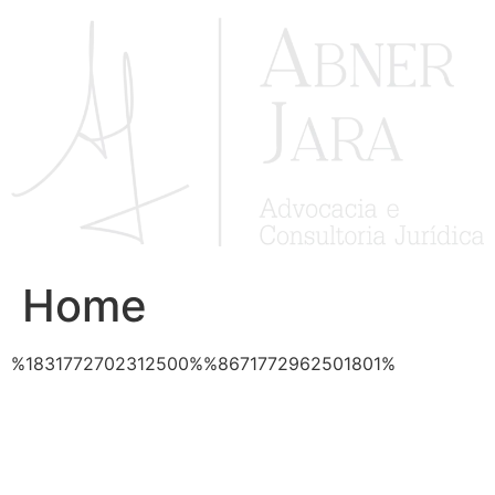
Ir
para
o
conteúdo
Home
%1831772702312500%%8671772962501801%