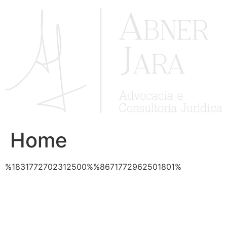
Ir
para
o
conteúdo
Home
%1831772702312500%%8671772962501801%