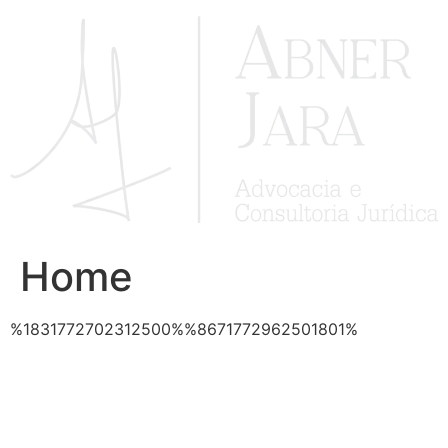
Ir
para
o
conteúdo
Home
%1831772702312500%%8671772962501801%