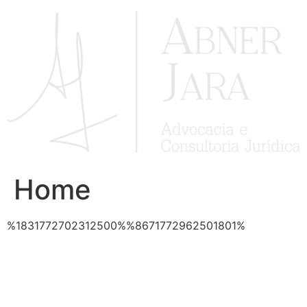
Ir
para
o
conteúdo
Home
%1831772702312500%%8671772962501801%