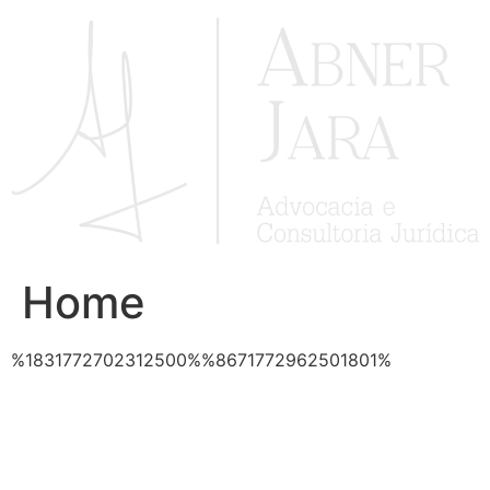
Ir
para
o
conteúdo
Home
%1831772702312500%%8671772962501801%