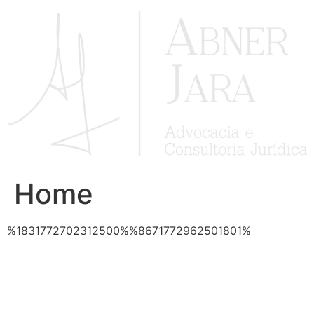
Ir
para
o
conteúdo
Home
%1831772702312500%%8671772962501801%