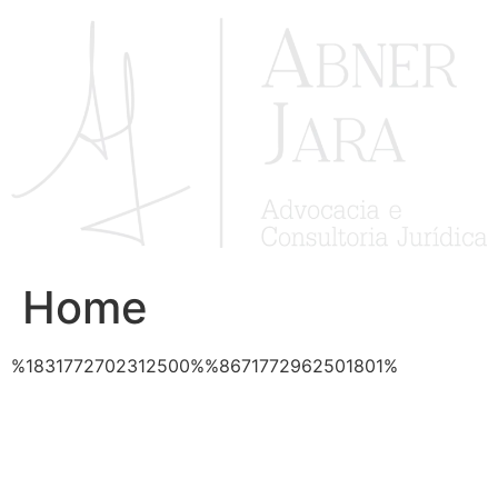
Ir
para
o
conteúdo
Home
%1831772702312500%%8671772962501801%