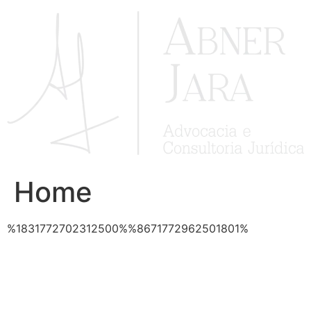
Ir
para
o
conteúdo
Home
%1831772702312500%%8671772962501801%