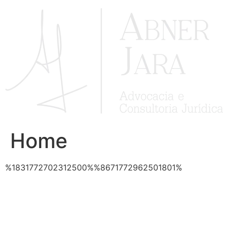
Ir
para
o
conteúdo
Home
%1831772702312500%%8671772962501801%