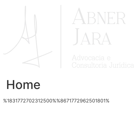
Ir
para
o
conteúdo
Home
%1831772702312500%%8671772962501801%