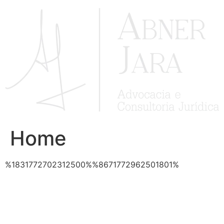
Ir
para
o
conteúdo
Home
%1831772702312500%%8671772962501801%