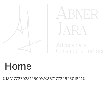
Ir
para
o
conteúdo
Home
%1831772702312500%%8671772962501801%