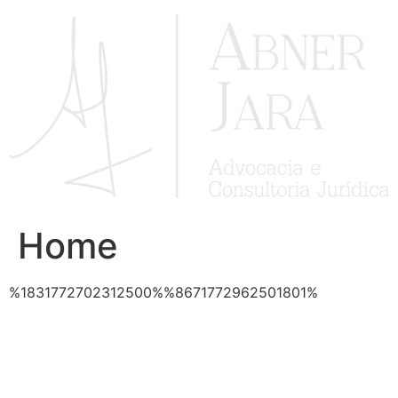
Ir
para
o
conteúdo
Home
%1831772702312500%%8671772962501801%