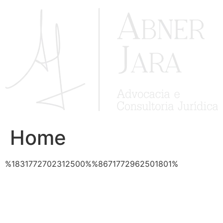
Ir
para
o
conteúdo
Home
%1831772702312500%%8671772962501801%