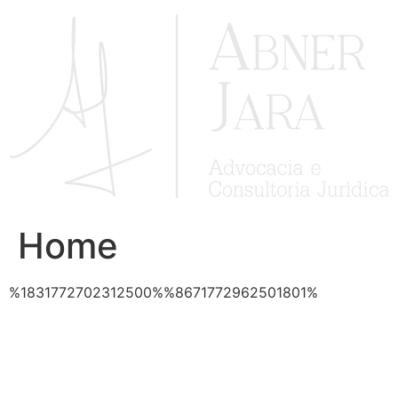
Ir
para
o
conteúdo
Home
%1831772702312500%%8671772962501801%