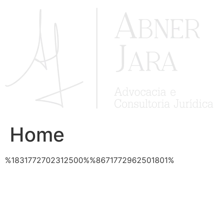
Ir
para
o
conteúdo
Home
%1831772702312500%%8671772962501801%