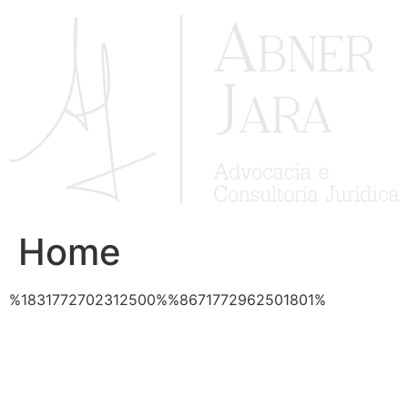
Ir
para
o
conteúdo
Home
%1831772702312500%%8671772962501801%