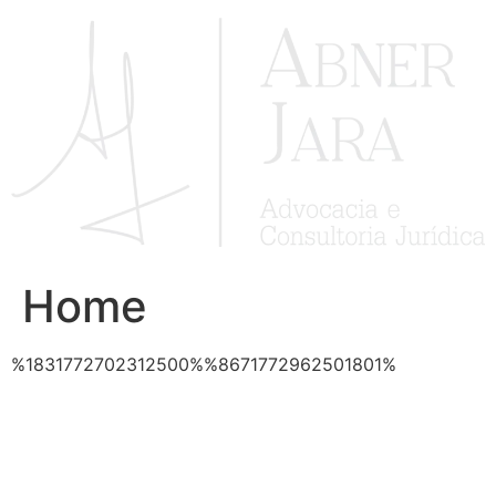
Ir
para
o
conteúdo
Home
%1831772702312500%%8671772962501801%