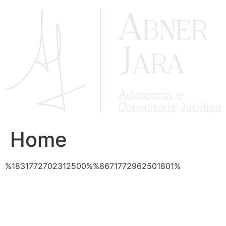
Ir
para
o
conteúdo
Home
%1831772702312500%%8671772962501801%