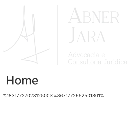
Ir
para
o
conteúdo
Home
%1831772702312500%%8671772962501801%