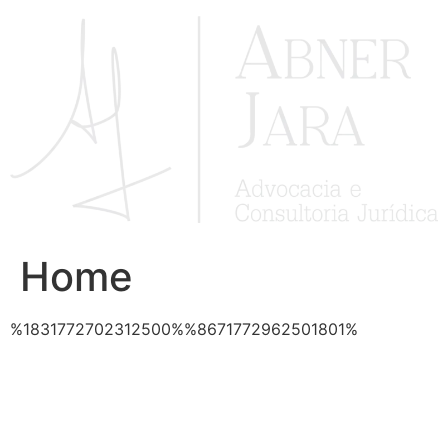
Ir
para
o
conteúdo
Home
%1831772702312500%%8671772962501801%