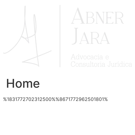
Ir
para
o
conteúdo
Home
%1831772702312500%%8671772962501801%