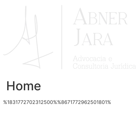
Ir
para
o
conteúdo
Home
%1831772702312500%%8671772962501801%